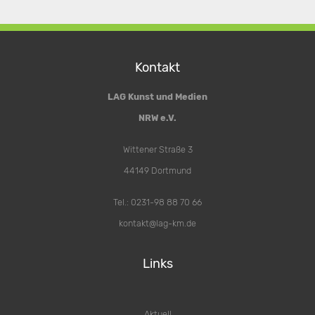
Kontakt
LAG Kunst und Medien
NRW e.V.
Wittener Straße 3
44149 Dortmund
Tel.: 0231-98 88 70 66
kontakt@lag-km.de
Links
Aktuell