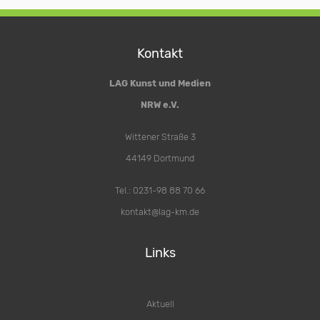
Kontakt
LAG Kunst und Medien
NRW e.V.
Wittener Straße 3
44149 Dortmund
Tel.: 0231-98 88 70 66
kontakt@lag-km.de
Links
Aktuell