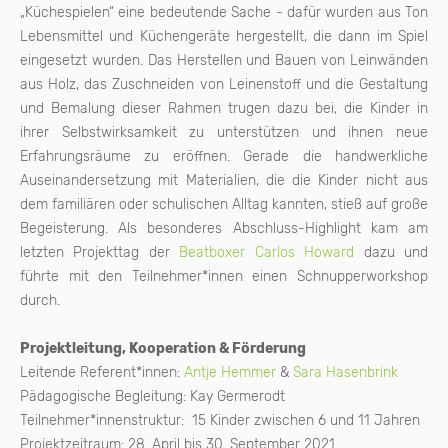
„Küchespielen“ eine bedeutende Sache - dafür wurden aus Ton
Lebensmittel und Küchengeräte hergestellt, die dann im Spiel
eingesetzt wurden. Das Herstellen und Bauen von Leinwänden
aus Holz, das Zuschneiden von Leinenstoff und die Gestaltung
und Bemalung dieser Rahmen trugen dazu bei, die Kinder in
ihrer Selbstwirksamkeit zu unterstützen und ihnen neue
Erfahrungsräume zu eröffnen. Gerade die handwerkliche
Auseinandersetzung mit Materialien, die die Kinder nicht aus
dem familiären oder schulischen Alltag kannten, stieß auf große
Begeisterung. Als besonderes Abschluss-Highlight kam am
letzten Projekttag der
Beatboxer Carlos Howard
dazu und
führte mit den Teilnehmer*innen einen Schnupperworkshop
durch.
Projektleitung, Kooperation & Förderung
Leitende Referent*innen:
Antje Hemmer
&
Sara Hasenbrink
Pädagogische Begleitung: Kay Germerodt
Teilnehmer*innenstruktur: 15 Kinder zwischen 6 und 11 Jahren
Projektzeitraum: 28. April bis 30. September 2021