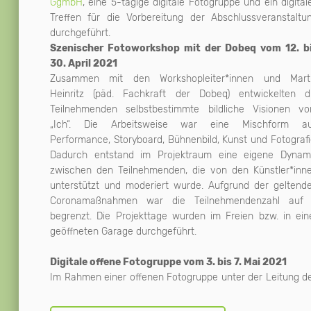
GgmbH
, eine 5-tägige digitale Fotogruppe und ein digital
Treffen für die Vorbereitung der Abschlussveranstaltu
durchgeführt.
Szenischer Fotoworkshop mit der Dobeq vom 12. b
30. April 2021
Zusammen mit den Workshopleiter*innen und Mart
Heinritz (päd. Fachkraft der Dobeq) entwickelten d
Teilnehmenden selbstbestimmte bildliche Visionen v
„Ich“. Die Arbeitsweise war eine Mischform a
Performance, Storyboard, Bühnenbild, Kunst und Fotografi
Dadurch entstand im Projektraum eine eigene Dynam
zwischen den Teilnehmenden, die von den Künstler*inn
unterstützt und moderiert wurde. Aufgrund der geltend
Coronamaßnahmen war die Teilnehmendenzahl auf
begrenzt. Die Projekttage wurden im Freien bzw. in ein
geöffneten Garage durchgeführt.
Digitale offene Fotogruppe vom 3. bis 7. Mai 2021
Im Rahmen einer offenen Fotogruppe unter der Leitung d