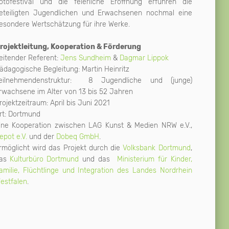
otofestival und die feierliche Eröffnung erfuhren die
eteiligten Jugendlichen und Erwachsenen nochmal eine
esondere Wertschätzung für ihre Werke.
rojektleitung, Kooperation & Förderung
eitender Referent:
Jens Sundheim
&
Dagmar Lippok
ädagogische Begleitung: Martin Heinritz
eilnehmendenstruktur: 8 Jugendliche und (junge)
rwachsene im Alter von 13 bis 52 Jahren
rojektzeitraum: April bis Juni 2021
rt: Dortmund
ine Kooperation zwischen LAG Kunst & Medien NRW e.V.,
epot e.V.
und der
Dobeq GmbH
.
rmöglicht wird das Projekt durch die
Volksbank Dortmund
,
as
Kulturbüro Dortmund
und das
Ministerium für Kinder,
amilie, Flüchtlinge und Integration des Landes Nordrhein
estfalen
.