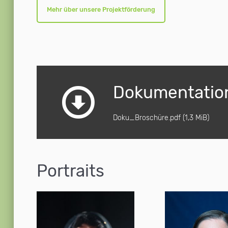
Mehr über unsere Projektförderung
Dokumentatio
Doku_Broschüre.pdf
(1,3 MiB)
Portraits