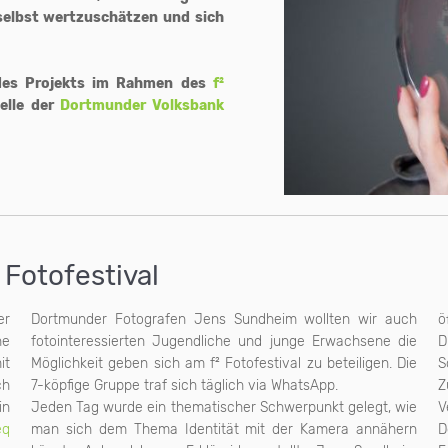
selbst wertzuschätzen und sich
 des Projekts im Rahmen des
f²
elle der
Dortmunder Volksbank
Fotofestival
er
Dortmunder Fotografen Jens Sundheim wollten wir auch
ö
he
fotointeressierten Jugendliche und junge Erwachsene die
D
it
Möglichkeit geben sich am f² Fotofestival zu beteiligen. Die
S
ch
7-köpfige Gruppe traf sich täglich via WhatsApp.
Z
in
Jeden Tag wurde ein thematischer Schwerpunkt gelegt, wie
V
eq
man sich dem Thema Identität mit der Kamera annähern
D