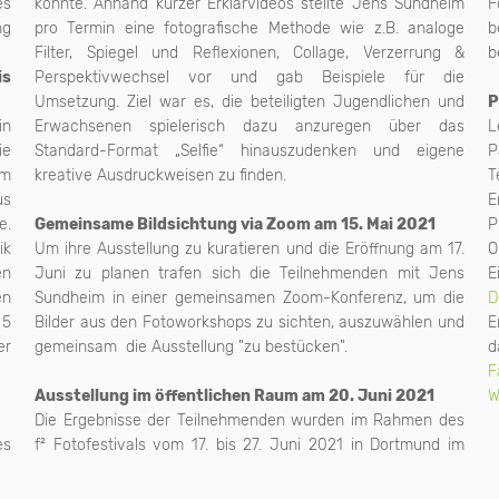
es
könnte. Anhand kurzer Erklärvideos stellte Jens Sundheim
F
ng
pro Termin eine fotografische Methode wie z.B. analoge
b
Filter, Spiegel und Reflexionen, Collage, Verzerrung &
b
is
Perspektivwechsel vor und gab Beispiele für die
Umsetzung. Ziel war es, die beteiligten Jugendlichen und
P
in
Erwachsenen spielerisch dazu anzuregen über das
L
ie
Standard-Format „Selfie“ hinauszudenken und eigene
P
om
kreative Ausdruckweisen zu finden.
T
us
E
e.
Gemeinsame Bildsichtung via Zoom am 15. Mai 2021
P
ik
Um ihre Ausstellung zu kuratieren und die Eröffnung am 17.
O
en
Juni zu planen trafen sich die Teilnehmenden mit Jens
E
en
Sundheim in einer gemeinsamen Zoom-Konferenz, um die
D
 5
Bilder aus den Fotoworkshops zu sichten, auszuwählen und
E
er
gemeinsam die Ausstellung "zu bestücken".
d
F
Ausstellung im öffentlichen Raum am 20. Juni 2021
W
Die Ergebnisse der Teilnehmenden wurden im Rahmen des
es
f² Fotofestivals vom 17. bis 27. Juni 2021 in Dortmund im