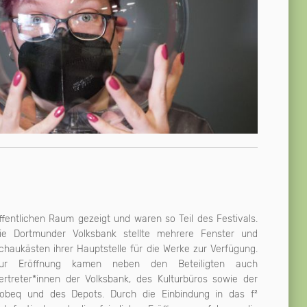
ffentlichen Raum gezeigt und waren so Teil des Festivals.
ie Dortmunder Volksbank stellte mehrere Fenster und
chaukästen ihrer Hauptstelle für die Werke zur Verfügung.
ur Eröffnung kamen neben den Beteiligten auch
ertreter*innen der Volksbank, des Kulturbüros sowie der
obeq und des Depots. Durch die Einbindung in das f²