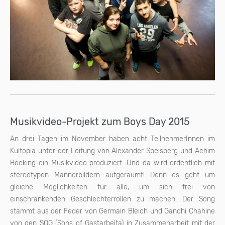
Musikvideo-Projekt zum Boys Day 2015
An drei Tagen im November haben acht TeilnehmerInnen im
Kultopia unter der Leitung von Alexander Spelsberg und Achim
Böcking ein Musikvideo produziert. Und da wird ordentlich mit
stereotypen Männerbildern aufgeräumt! Denn es geht um
gleiche Möglichkeiten für alle, um sich frei von
einschränkenden Geschlechterrollen zu machen. Der Song
stammt aus der Feder von Germain Bleich und Gandhi Chahine
von den SOG (Sons of Gastarbeita) in Zusammenarbeit mit der