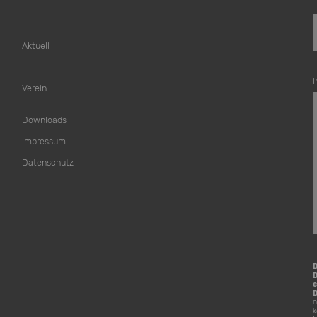
Aktuell
I
Verein
Downloads
Impressum
Datenschutz
D
e
D
n
k