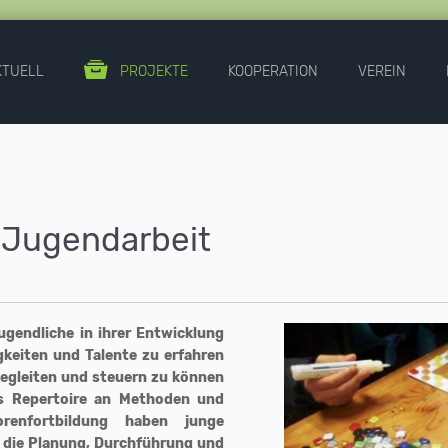
KTUELL
PROJEKTE
KOOPERATION
VEREIN
r Jugendarbeit
ugendliche in ihrer Entwicklung
igkeiten und Talente zu erfahren
begleiten und steuern zu können
s Repertoire an Methoden und
orenfortbildung haben junge
 die Planung, Durchführung und