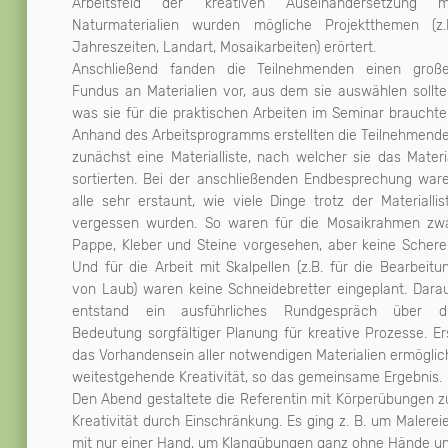
Arbeitsfeld der kreativen Auseinandersetzung m
Naturmaterialien wurden mögliche Projektthemen (z.
Jahreszeiten, Landart, Mosaikarbeiten) erörtert.
Anschließend fanden die Teilnehmenden einen groß
Fundus an Materialien vor, aus dem sie auswählen sollte
was sie für die praktischen Arbeiten im Seminar brauchte
Anhand des Arbeitsprogramms erstellten die Teilnehmend
zunächst eine Materialliste, nach welcher sie das Materi
sortierten. Bei der anschließenden Endbesprechung war
alle sehr erstaunt, wie viele Dinge trotz der Materiallis
vergessen wurden. So waren für die Mosaikrahmen zw
Pappe, Kleber und Steine vorgesehen, aber keine Schere
Und für die Arbeit mit Skalpellen (z.B. für die Bearbeitu
von Laub) waren keine Schneidebretter eingeplant. Dara
entstand ein ausführliches Rundgespräch über d
Bedeutung sorgfältiger Planung für kreative Prozesse. Er
das Vorhandensein aller notwendigen Materialien ermöglic
weitestgehende Kreativität, so das gemeinsame Ergebnis.
Den Abend gestaltete die Referentin mit Körperübungen z
Kreativität durch Einschränkung. Es ging z. B. um Malerei
mit nur einer Hand, um Klangübungen ganz ohne Hände u