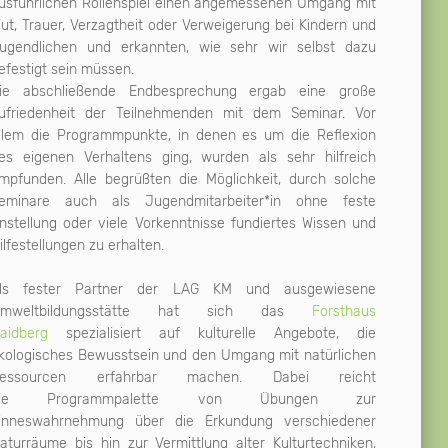
usführlichen Rollenspiel einen angemessenen Umgang mit
ut, Trauer, Verzagtheit oder Verweigerung bei Kindern und
ugendlichen und erkannten, wie sehr wir selbst dazu
efestigt sein müssen.
ie abschließende Endbesprechung ergab eine große
ufriedenheit der Teilnehmenden mit dem Seminar. Vor
llem die Programmpunkte, in denen es um die Reflexion
es eigenen Verhaltens ging, wurden als sehr hilfreich
mpfunden. Alle begrüßten die Möglichkeit, durch solche
eminare auch als Jugendmitarbeiter*in ohne feste
nstellung oder viele Vorkenntnisse fundiertes Wissen und
ilfestellungen zu erhalten.
ls fester Partner der LAG KM und ausgewiesene
mweltbildungsstätte hat sich das
Forsthaus
aidberg
spezialisiert auf kulturelle Angebote, die
kologisches Bewusstsein und den Umgang mit natürlichen
essourcen erfahrbar machen. Dabei reicht
die Programmpalette von Übungen zur
inneswahrnehmung über die Erkundung verschiedener
aturräume bis hin zur Vermittlung alter Kulturtechniken,