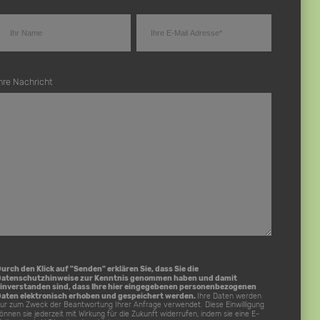
hre Nachricht
urch den Klick auf "Senden" erklären Sie, dass Sie die
Datenschutzhinweise
zur Kenntnis genommen haben und damit
inverstanden sind, dass Ihre hier eingegebenen personenbezogenen
aten elektronisch erhoben und gespeichert werden.
Ihre Daten werden
ur zum Zweck der Beantwortung Ihrer Anfrage verwendet. Diese Einwilligung
önnen sie jederzeit mit Wirkung für die Zukunft widerrufen, indem sie eine E-