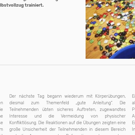
bstvollzug trainiert.
Der nächste Tag begann wiederum mit Körperübungen,
E
en
diesmal zum Themenfeld „gute Anleitung“. Die
a
ie
Teilnehmenden übten sicheres Auftreten, zugewandtes
P
ne
Interesse und die Vermeidung von physischer
A
se
Konfliktlösung. Die Reaktionen auf die Übungen zeigten eine
E
em
große Unsicherheit der Teilnehmenden in diesem Bereich
I