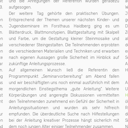
it
und die Anregungen der Referentin wurden geradezu
a
B.
aufgesogen.
W
Der weitere Tag gehörte den praktischen Übungen.
J
en
Entsprechend der Themen unserer nächsten Kinder- und
g
n,
Jugendseminare im Forsthaus Haidberg ging es um
D
n.
Blätterdruck, Blattmonotypien, Blattgestaltung mit Skalpell
Z
en
und Farbe, um die Gestaltung kleiner Steinmosaike und
a
al
verschiedener Steingestalten. Die Teilnehmenden erprobten
d
en
die verschiedenen Materialien und Techniken und erwarben
e
te
nach eigenen Aussagen große Sicherheit im Hinblick auf
S
ar
zukünftige Anleitungsprozesse.
A
n.
Auf allgemeinen Wunsch ließ die Referentin den
H
ng
Programmpunkt „Seminarvorbereitung“ am Abend fallen
us
und wir beschäftigten uns noch einmal ausführlich mit dem
A
ie
morgendlichen Einstiegsthema „gute Anleitung“. Weitere
U
st
Körperübungen und angeregte Diskussionen vermittelten
H
ht
den Teilnehmenden zunehmend ein Gefühl der Sicherheit in
ö
Anleitungssituationen und wurden als sehr hilfreich
R
ur
empfunden. Die überdeutliche Suche nach Hilfestellungen
en
bei der Anleitung kreativer Prozesse hängt sicherlich mit
S
nd
dem noch jungen Alter einiger Teilnehmender zusammen.
N