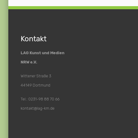
Kontakt
LAG Kunst und Medien
NRW e.V.
Wittener Straße 3
44149 Dortmund
Tel.: 0231-98 88 70 66
kontakt@lag-km.de