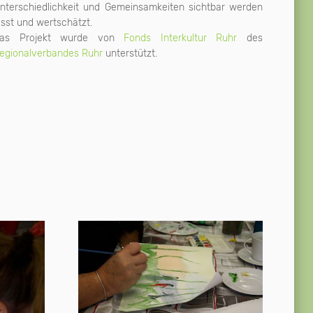
ässt und wertschätzt.
as Projekt wurde von
Fonds Interkultur Ruhr
des
egionalverbandes Ruhr
unterstützt.