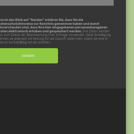
urch den Klick auf "Senden" erklären Sie, dass Sie die
Datenschutzhinweise
zur Kenntnis genommen haben und damit
inverstanden sind, dass Ihre hier eingegebenen personenbezogenen
aten elektronisch erhoben und gespeichert werden.
Ihre Daten werden
ur zum Zweck der Beantwortung Ihrer Anfrage verwendet. Diese Einwilligung
önnen sie jederzeit mit Wirkung für die Zukunft widerrufen, indem sie eine E-
ail an
kontakt@lag-km.de
schicken.