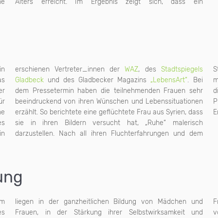
he
in
in
erschienen Vertreter_innen der
WAZ
, des
Stadtspiegels
S
s
Gladbeck
und des Gladbecker Magazins
„LebensArt“
. Bei
mehr als Ruhe für sich und ihren Mann. Insgesamt haben
er
dem Pressetermin haben die teilnehmenden Frauen sehr
die Frauen zum Ausdruck gebracht, was ihnen dieses Mal-
ür
beeindruckend von ihren Wünschen und Lebenssituationen
Projekt ganz persönlich bedeutet hat und welche neuen
he
erzählt. So berichtete eine geflüchtete Frau aus Syrien, dass
E
es
sie in ihren Bildern versucht hat, „Ruhe“ malerisch
in
darzustellen. Nach all ihren Fluchterfahrungen und dem
ung
em
liegen in der ganzheitlichen Bildung von Mädchen und
Freizeitangeboten auf der Grundlage einer
es
t und
keit,