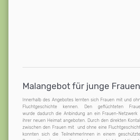
Malangebot für junge Fraue
Innerhalb des Angebotes lernten sich Frauen mit und oh
und Hoffnungen austauschen und ein Verständn
Mehrgenerationenprojekt entstanden ist, in dem Frau
Fluchtgeschichte kennen. Den geflüchteten Frau
füreinander entwickeln. In ihren Bildern haben die Frau
zwischen 25 und 70 Jahren aus Aserbaidscha
wurde dadurch die Anbindung an ein Frauen-Netzwerk 
künstlerisch dargestellt, was sie bewegt. Unterstützu
Deutschland, dem Iran, Italien, Mexico und Syri
ihrer neuen Heimat angeboten. Durch den direkten Konta
bekamen die TeilnehmerInnen von Farzaneh Zaim, ein
teilnahmen. Die Frauen trafen sich vom 05.09.2016 bis z
zwischen den Frauen mit und ohne eine Fluchtgeschich
persischen Künstlerin, die auch eine Fluchtgeschich
konnten sich die TeilnehmerInnen in einem geschützt
hat. Mit dem Mal-Angebot wurden Frauen verschieden