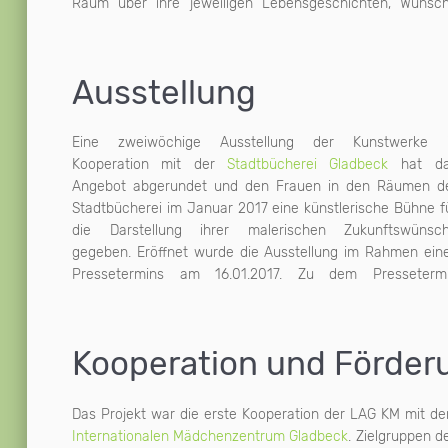
Raum über ihre jeweiligen Lebensgeschichten, Wünsc
Alters erreicht. Im Ergebnis zeigt sich, dass e
Ausstellung
Eine zweiwöchige Ausstellung der Kunstwerke 
Kooperation mit der
Stadtbücherei Gladbeck
hat da
Angebot abgerundet und den Frauen in den Räumen d
Stadtbücherei im Januar 2017 eine künstlerische Bühne f
die Darstellung ihrer malerischen Zukunftswünsc
gegeben. Eröffnet wurde die Ausstellung im Rahmen ein
Pressetermins am 16.01.2017. Zu dem Presseterm
Kooperation und Förder
Das Projekt war die erste Kooperation der LAG KM mit d
Internationalen Mädchenzentrum Gladbeck
. Zielgruppen d
Frauen, in der Stärkung ihrer Selbstwirksamkei
vorurteilsreflektierten Pädagogik, die Vielfältig