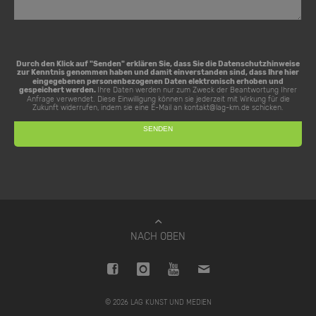
Durch den Klick auf "Senden" erklären Sie, dass Sie die
Datenschutzhinweise
zur Kenntnis genommen haben und damit einverstanden sind, dass Ihre hier
eingegebenen personenbezogenen Daten elektronisch erhoben und
gespeichert werden.
Ihre Daten werden nur zum Zweck der Beantwortung Ihrer
Anfrage verwendet. Diese Einwilligung können sie jederzeit mit Wirkung für die
Zukunft widerrufen, indem sie eine E-Mail an
kontakt@lag-km.de
schicken.
NACH OBEN
© 2026 LAG KUNST UND MEDIEN