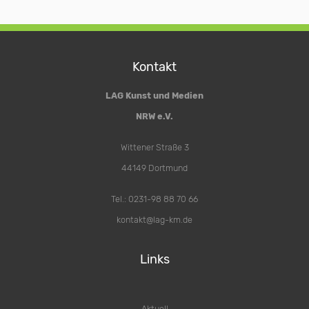
Kontakt
LAG Kunst und Medien
NRW e.V.
Wittener Straße 3
44149 Dortmund
Tel.: 0231-98 88 70 66
kontakt@lag-km.de
Links
Aktuell