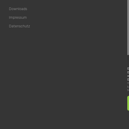
Downloads
Impressum
Datenschutz
D
e
D
n
k
M