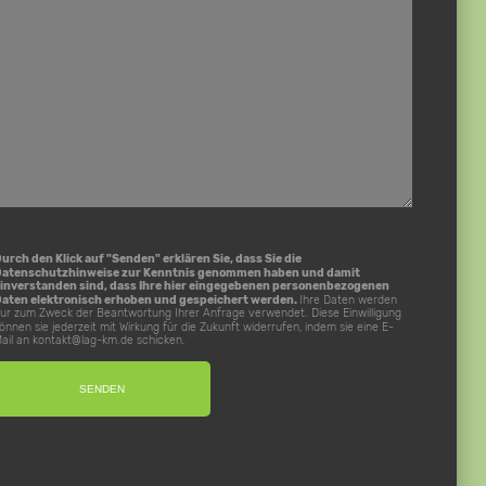
urch den Klick auf "Senden" erklären Sie, dass Sie die
Datenschutzhinweise
zur Kenntnis genommen haben und damit
inverstanden sind, dass Ihre hier eingegebenen personenbezogenen
aten elektronisch erhoben und gespeichert werden.
Ihre Daten werden
ur zum Zweck der Beantwortung Ihrer Anfrage verwendet. Diese Einwilligung
önnen sie jederzeit mit Wirkung für die Zukunft widerrufen, indem sie eine E-
ail an
kontakt@lag-km.de
schicken.