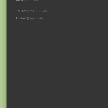
44149 Dortmund
Tel.: 0231-98 88 70 66
kontakt@lag-km.de