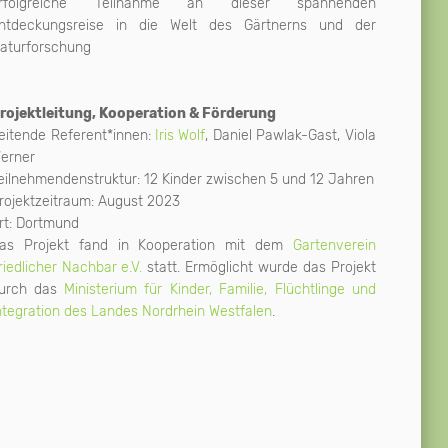
rfolgreiche Teilnahme an dieser spannenden
ntdeckungsreise in die Welt des Gärtnerns und der
aturforschung
rojektleitung, Kooperation & Förderung
eitende Referent*innen:
Iris Wolf
, Daniel Pawlak-Gast, Viola
erner
eilnehmendenstruktur: 12 Kinder zwischen 5 und 12 Jahren
rojektzeitraum: August 2023
rt: Dortmund
as Projekt fand in Kooperation mit dem
Gartenverein
riedlicher Nachbar e.V.
statt. Ermöglicht wurde das Projekt
urch das
Ministerium für Kinder, Familie, Flüchtlinge und
ntegration des Landes Nordrhein Westfalen
.