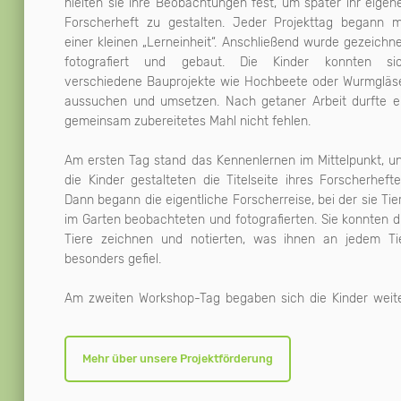
hielten sie ihre Beobachtungen fest, um später ihr eigen
Forscherheft zu gestalten. Jeder Projekttag begann m
einer kleinen „Lerneinheit“. Anschließend wurde gezeichne
fotografiert und gebaut. Die Kinder konnten si
verschiedene Bauprojekte wie Hochbeete oder Wurmgläs
aussuchen und umsetzen. Nach getaner Arbeit durfte e
gemeinsam zubereitetes Mahl nicht fehlen.
Am ersten Tag stand das Kennenlernen im Mittelpunkt, u
die Kinder gestalteten die Titelseite ihres Forscherhefte
Dann begann die eigentliche Forscherreise, bei der sie Tie
im Garten beobachteten und fotografierten. Sie konnten d
Tiere zeichnen und notierten, was ihnen an jedem Ti
besonders gefiel.
Am zweiten Workshop-Tag begaben sich die Kinder weit
Mehr über unsere Projektförderung