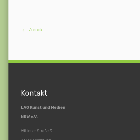
Zurück
Kontakt
LAG Kunst und Medien
NRW e.V.
Wittener Straße 3