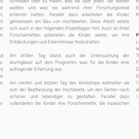
es
schreiben oder zu malen, was sie über jedes Tier wissen
e
it
wollten und was sie während ihrer Forschungsreise
E
t,
erfahren hatten. Parallel dazu arbeiteten die Kinder
N
ch
gemeinsam am Bau von Hochbeeten. Diese Arbeit setzte
er
sich auch in den folgenden Projekttagen fort. Auch an ihren
in
Forscherheften arbeiteten die Kinder weiter, um ihre
P
Entdeckungen und Erkenntnisse festzuhalten.
L
W
nd
Am dritten Tag stand auch die Untersuchung der
T
s.
Wurmgläser auf dem Programm, was für die Kinder eine
P
re
aufregende Erfahrung war.
O
ie
D
er
Am vierten und letzten Tag des Workshops widmeten sie
F
sich der Bepflanzung der Hochbeete, um den Garten noch
d
schöner und lebendiger zu gestalten. Parallel dazu
I
er
vollendeten die Kinder ihre Forscherhefte, die inzwischen