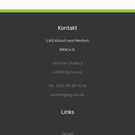
Kontakt
LAG Kunst und Medien
NRW e.V.
Wittener Straße 3
44149 Dortmund
Tel.: 0231-98 88 70 66
kontakt@lag-km.de
Links
Aktuell