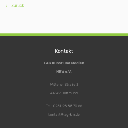
Zurück
Kontakt
LAG Kunst und Medien
NRW e.V.
Wittener Straße 3
44149 Dortmund
Tel.: 0231-98 88 70 66
kontakt@lag-km.de