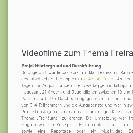
Videofilme zum Thema Frei
Projekthintergrund und Durchführung
Durchgeführt wurde das Kurz und klar Festival im Rahm
des städtischen Ferienprojektes
Action-Guide
. An sec
„Diebstahl“, „Smartphone- Freiräume“, „Freiräume i
Tagen im August fanden drei zweitägige Workshops m
und „Tagtraum“ gemeinsam bei der abschließend
insgesamt 21 Kindern und Jugendlichen zwischen 10 und 
Filmvorführung im Mehrgenerationenhaus Alte Heid, bei d
Jahren statt. Die Durchführung geschah in Kleingrupp
Filmveranstaltung „Die besten Videos“ im November und s
von 3-4 Teilnehmern und die Aufgabenstellung war in zw
sind aufrufbar im Videoarchiv der Homepage d
Produktionstagen einen maximal dreiminütigen Kurzfilm z
Presseklubs. Zielvorstellung des Projektes ist es d
Thema „Freiräume“ zu drehen. Die Umsetzung war fre
Medienkompetenz der Kinder und Jugendlichen 
Möglich war ein Kurzspiel-, Experimental- oder Trickfil
verbessern, damit sie ihre Ideen, Wünsche, Fragen u
sowie eine Reportage oder ein Musikvideo. D