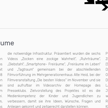
räume
die notwendige Infrastruktur. Präsentiert wurden die sechs
P
en
Videos „Zocken eine zockige Wahrheit“, „Ruhrträume“,
Z
hs
m Leben“
(
it
en
D
18
er
O
en
ie
D
ei
es
L
um
ie
J
i.
zu
w
m,
nd
R
as
Anliegen gekonnt und zeitgerecht darstellen können.
K