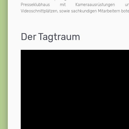
Presseklubhaus mit Kameraausrüstungen u
Videoschnittplätzen, sowie sachkundigen Mitarbeitern bot
Der Tagtraum