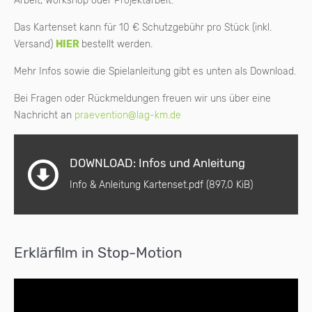
Arbeit, Workshop oder Projektarbeit.
Das Kartenset kann für 10 € Schutzgebühr pro Stück (inkl.
Versand)
HIER
bestellt werden.
Mehr Infos sowie die Spielanleitung gibt es unten als Download.
Bei Fragen oder Rückmeldungen freuen wir uns über eine
Nachricht an
praevention@lag-km.de
DOWNLOAD: Infos und Anleitung
Info & Anleitung Kartenset.pdf
(897,0 KiB)
Erklärfilm in Stop-Motion