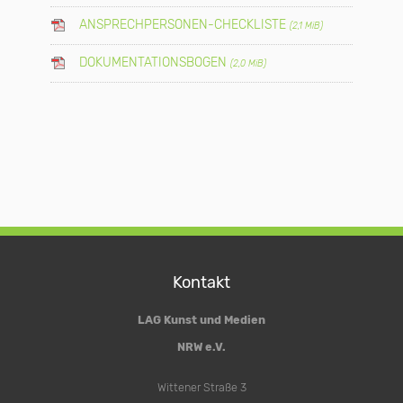
ANSPRECHPERSONEN-CHECKLISTE
(2,1 MiB)
DOKUMENTATIONSBOGEN
(2,0 MiB)
Kontakt
LAG Kunst und Medien
NRW e.V.
Wittener Straße 3