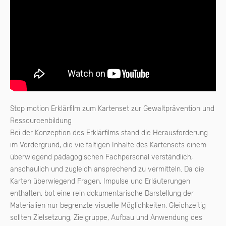
Stop motion Erklärfilm zum Kartenset zur Gewaltprävention und
Ressourcenbildung
Bei der Konzeption des Erklärfilms stand die Herausforderung
im Vordergrund, die vielfältigen Inhalte des Kartensets einem
überwiegend pädagogischen Fachpersonal verständlich,
anschaulich und zugleich ansprechend zu vermitteln. Da die
Karten überwiegend Fragen, Impulse und Erläuterungen
enthalten, bot eine rein dokumentarische Darstellung der
Materialien nur begrenzte visuelle Möglichkeiten. Gleichzeitig
sollten Zielsetzung, Zielgruppe, Aufbau und Anwendung des