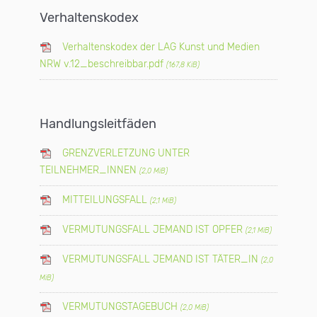
Verhaltens­kodex
Verhaltenskodex der LAG Kunst und Medien
NRW v.12_beschreibbar.pdf
(167,8 KiB)
Handlungs­leitfäden
GRENZVERLETZUNG UNTER
TEILNEHMER_INNEN
(2,0 MiB)
MITTEILUNGSFALL
(2,1 MiB)
VERMUTUNGSFALL JEMAND IST OPFER
(2,1 MiB)
VERMUTUNGSFALL JEMAND IST TÄTER_IN
(2,0
MiB)
VERMUTUNGSTAGEBUCH
(2,0 MiB)