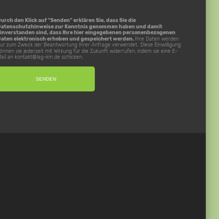
urch den Klick auf "Senden" erklären Sie, dass Sie die
Datenschutzhinweise
zur Kenntnis genommen haben und damit
inverstanden sind, dass Ihre hier eingegebenen personenbezogenen
aten elektronisch erhoben und gespeichert werden.
Ihre Daten werden
ur zum Zweck der Beantwortung Ihrer Anfrage verwendet. Diese Einwilligung
önnen sie jederzeit mit Wirkung für die Zukunft widerrufen, indem sie eine E-
ail an
kontakt@lag-km.de
schicken.