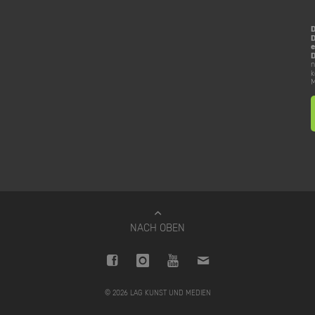
D
e
D
n
k
M
NACH OBEN
© 2026 LAG KUNST UND MEDIEN