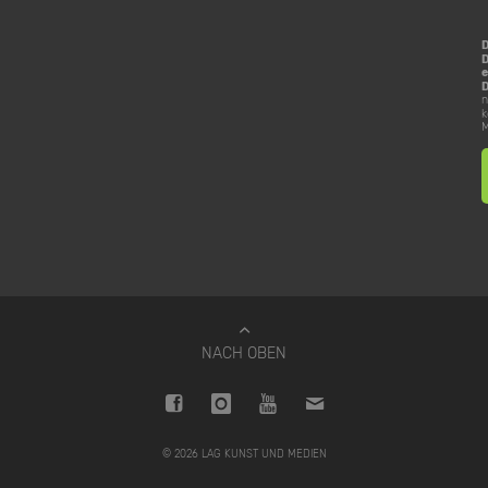
D
e
D
n
k
M
NACH OBEN
© 2026 LAG KUNST UND MEDIEN