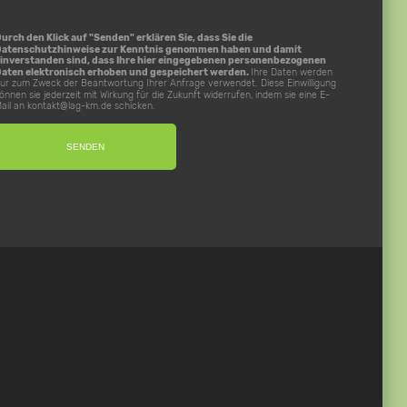
urch den Klick auf "Senden" erklären Sie, dass Sie die
Datenschutzhinweise
zur Kenntnis genommen haben und damit
inverstanden sind, dass Ihre hier eingegebenen personenbezogenen
aten elektronisch erhoben und gespeichert werden.
Ihre Daten werden
ur zum Zweck der Beantwortung Ihrer Anfrage verwendet. Diese Einwilligung
önnen sie jederzeit mit Wirkung für die Zukunft widerrufen, indem sie eine E-
ail an
kontakt@lag-km.de
schicken.